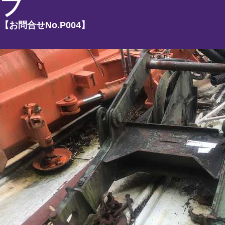
プ
【お問合せNo.
P004
】