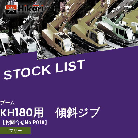
STOCK LIST
ブーム
KH180用 傾斜ジブ
【お問合せNo.
P018
】
フリー