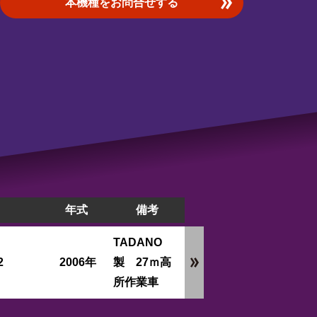
本機種をお問合せする
年式
備考
TADANO
2
2006年
製 27ｍ高
所作業車