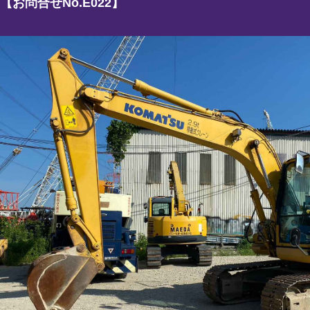
【お問合せNo.
E022
】