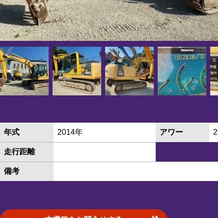
年式
2014年
アワー
2
走行距離
備考